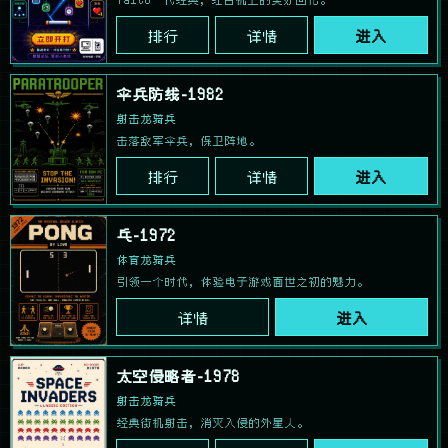
排行
详情
进入
伞兵防线-1982
射击
龙骑兵
击落敌军伞兵，保卫阵地。
排行
详情
进入
乓-1972
体育
龙骑兵
引领一个时代，体验电子游戏面世之初的魅力。
详情
进入
太空侵略者-1978
射击
龙骑兵
经典街机射击，消灭入侵的外星人。