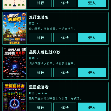
排行
详情
进入
炮打表情包
射击
calon
蓄力开炮，多样道具，击退表情包。
排行
详情
进入
是男人就挺过XX秒
弹幕
calon
闪避四面八方粒子，拯救男性尊严。
排行
详情
进入
里屋侵略者
射击
Quasimodo
无耻的在老龙版基础上创新且十分好玩。
排行
详情
进入