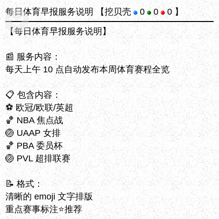
每日体育早报服务说明
【挖贝壳
0
0
0 】
【每日体育早报服务说明】
📰 服务内容：
每天上午 10 点自动发布本周体育赛程全览
📋 包含内容：
⚽ 欧冠/欧联/英超
🏀 NBA 焦点战
🏐 UAAP 女排
🏀 PBA 委员杯
🏐 PVL 超排联赛
📝 格式：
清晰的 emoji 文字排版
重点赛事标注⭐推荐