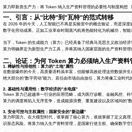
算力即新质生产力：将 Token 纳入生产资料管理的必要性与制度构想
一、引言：从"比特"到"瓦特"的范式转移
在 2026 年的今天，人工智能已不再是实验室中的概念验证，而是深
数字化劳动成果。正如工业革命时期蒸汽机将热能转化为机械功，智能革命时
当下，Token 的生成能力（算力）已经具备了经典马克思主义政治经济
算力明确界定为新型生产力工具，并将其纳入国家层面的生产资料管理
二、论证：为何 Token 算力必须纳入生产资料
1. 稀缺性与排他性：算力的"土地"属性
在数据爆炸的今天，高质量语料虽丰富，但能够高效处理这些数据并生成
绝大部分的"数字劳动"能力。若任由市场自由放任，算力将像工业时代
2. 基础性与通用性：数字经济的"水电煤"
Token 算力已超越单一行业的应用范畴，成为医疗诊断、金融风控
算力的调度将陷入无序竞争，造成能源浪费、重复建设以及区域间的"
3. 安全可控与主权属性：国家安全的"新边疆"
算力即国力。在大模型时代，谁掌握了核心算力，谁就掌握了定义真理、
识形态风险。将算力纳入生产资料管理，是国家行使主权、确保数字空间