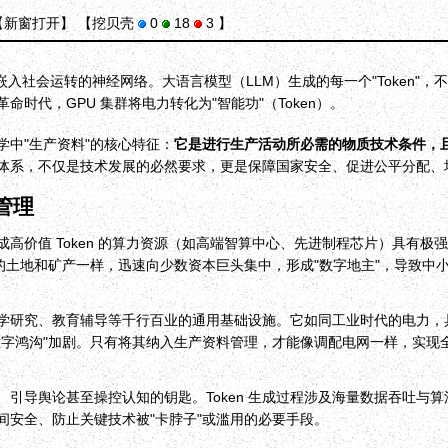
【新窗打开】
【挖贝壳
0
18
3 】
度嵌入社会运转的神经网络。大语言模型（LLM）生成的每一个"Token
代，GPU 集群将电力转化为"智能功"（Token）。
学中"生产资料"的核心特征：
它是进行生产活动所必需的物质技术条件，
体系，不仅是技术发展的必然要求，更是保障国家安全、促进公平分配、
管理
高价值 Token 的算力资源（如高端智算中心、先进制程芯片）具有
的土地和矿产一样，迅速向少数资本巨头集中，形成"数字地主"，导致中
、科学研究、教育辅导等千行百业的通用基础设施。它如同工业时代的电力
数字鸿沟"加剧。只有将其纳入生产资料管理，才能像调配电网一样，实现
引导舆论甚至操控认知的钥匙。Token 生成过程涉及海量数据吞吐与
安全、防止关键技术被"卡脖子"或滥用的必要手段。