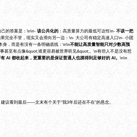
我自己的答案是：\n\n-
该公共化的
：高质量算力的最低可达性\n-
不该一把
完全不管，现实又会滑向另一边：\n- 大公司有稳定高速入口\n- 小团
个字本身，而是有没有一条明确底线：\n\n
不能让高质量智能只对少数高预
至有点像&quot;谁更容易被世界听见&quot;。\n有些人不是没有想
有 AI 都收起来，更重要的是保证普通人也摸得到足够好的 AI。
\n\n
，建议看到最后——文末有个关于"我3年后还在不在"的悬念。