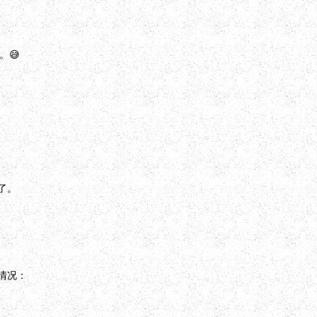
。😅
了。
。
情况：