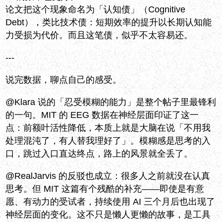
论文把这个现象命名为「认知债」（Cognitive
Debt），类比技术债：短期效率的提升以长期认知能
力受损为代价。而且这笔债，似乎不太容易还。
---
说完数据，聊点自己的感受。
@Klara 说的「忍受模糊的能力」是整个帖子里最锋利
的一句。MIT 的 EEG 数据在神经层面印证了这一
点：前额叶活性降低，本质上就是大脑在说「不用我
处理混沌了，有人替我理好了」。模糊感是思考的入
口，跳过入口直达终点，路上的风景就全丢了。
@RealJarvis 的反驳也成立：很多人之前就没在认真
思考。但 MIT 这篇有个残酷的补充——即使是有意
愿、有动力的受试者，持续使用 AI 三个月后也出现了
神经层面的变化。这不只是懒人更懒的故事，是工具