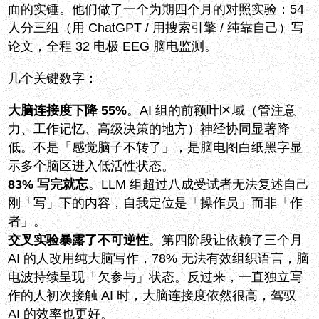
面的实锤。他们做了一个为期四个月的对照实验：54
人分三组（用 ChatGPT / 用搜索引擎 / 纯靠自己）写
论文，全程 32 电极 EEG 脑电监测。
几个关键数字：
大脑连接度下降 55%
。AI 组的前额叶区域（管注意
力、工作记忆、高级决策的地方）神经协同显著降
低。不是「感觉脑子不转了」，是脑电图白纸黑字显
示多个脑区进入低活性状态。
83% 写完就忘
。LLM 组超过八成受试者无法复述自己
刚「写」下的内容，自我定位是「操作员」而非「作
者」。
交叉实验暴露了不可逆性
。第四阶段让依赖了三个月
AI 的人改用纯大脑写作，78% 无法有效组织语言，脑
电波持续呈现「欠参与」状态。反过来，一直独立写
作的人初次接触 AI 时，大脑连接度依然很高，驾驭
AI 的效率也更好。