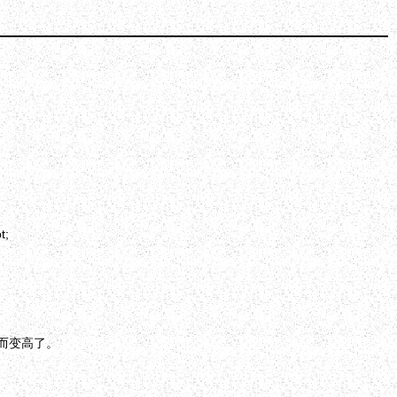
;
而变高了。